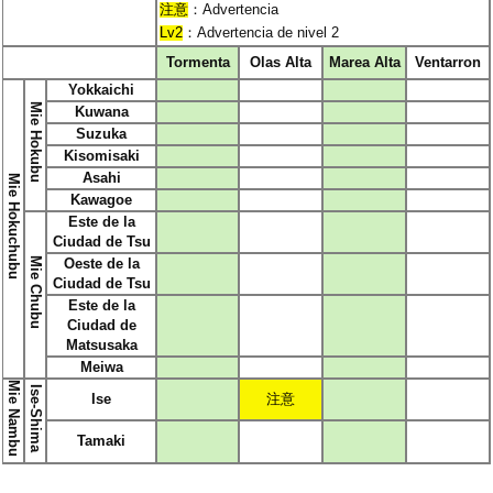
注意
：Advertencia
Lv2
：Advertencia de nivel 2
Tormenta
Olas Alta
Marea Alta
Ventarron
Yokkaichi
Mie Hokubu
Kuwana
Suzuka
Kisomisaki
Asahi
Mie Hokuchubu
Kawagoe
Este de la
Ciudad de Tsu
Mie Chubu
Oeste de la
Ciudad de Tsu
Este de la
Ciudad de
Matsusaka
Meiwa
Mie Nambu
Ise-Shima
Ise
注意
Tamaki