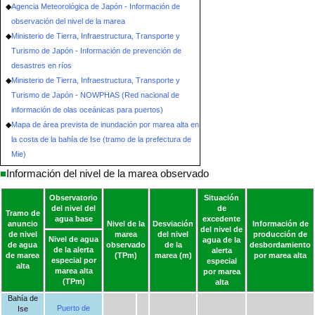
Agencia Meteorológica de Japón - Información de
observación del nivel de la marea
Ministerio de Tierra, Infraestructura, Transporte y
Turismo de Japón - Información de prevención de
desastres en ríos
Ministerio de Tierra, Infraestructura, Transporte y
Turismo de Japón - NOWPHAS (Red nacional de
información de olas oceánicas para puertos)
Mapa de área prevista de inundación por marea alta en
la costa de la bahía de Ise (tramo de la prefectura de
Mie)
■
Información del nivel de la marea observado
Observatorio
Situación
del nivel del
de
Tramo de
agua base
excedente
anuncio
Nivel de la
Desviación
Información de
del nivel de
de nivel
marea
del nivel
producción de
Nivel de agua
agua de la
de agua
observado
de la
desbordamiento
de la alerta
alerta
de marea
(TPm)
marea (m)
por marea alta
especial por
especial
alta
marea alta
por marea
(TPm)
alta
Bahía de
Puerto de
Ise