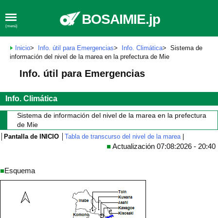
BOSAIMIE.jp
(menú)
Inicio
>
Info. útil para Emergencias
>
Info. Climática
> Sistema de
información del nivel de la marea en la prefectura de Mie
Info. útil para Emergencias
Info. Climática
Sistema de información del nivel de la marea en la prefectura
de Mie
│
Pantalla de INICIO
│
Tabla de transcurso del nivel de la marea
|
■
Actualización 07:08:2026 - 20:40
■
Esquema