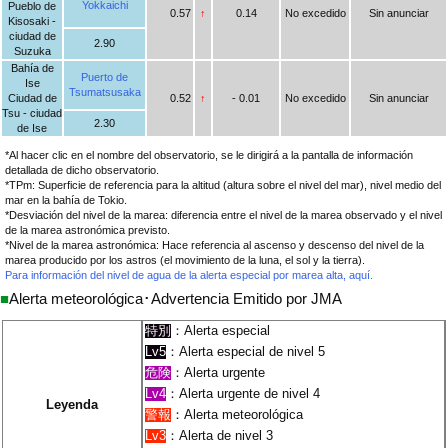
Yokkaichi
Pueblo de
0.57
↑
0.14
No excedido
Sin anunciar
Kisosaki -
ciudad de
2.90
Suzuka
Bahía de
Puerto de
Ise
Tsumatsusaka
Ciudad de
0.52
↑
- 0.01
No excedido
Sin anunciar
Tsu - ciudad
2.30
de Ise
*Al hacer clic en el nombre del observatorio, se le dirigirá a la pantalla de información
detallada de dicho observatorio.
*TPm: Superficie de referencia para la altitud (altura sobre el nivel del mar), nivel medio del
mar en la bahía de Tokio.
*Desviación del nivel de la marea: diferencia entre el nivel de la marea observado y el nivel
de la marea astronómica previsto.
*Nivel de la marea astronómica: Hace referencia al ascenso y descenso del nivel de la
marea producido por los astros (el movimiento de la luna, el sol y la tierra).
Para información del nivel de agua de la alerta especial por marea alta, aquí.
■
Alerta meteorológica･Advertencia Emitido por JMA
特別
：Alerta especial
Lv5
：Alerta especial de nivel 5
危険
：Alerta urgente
Lv4
：Alerta urgente de nivel 4
Leyenda
警報
：Alerta meteorológica
Lv3
：Alerta de nivel 3