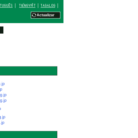
Actualizar
.jp
jp
g.jp
g.jp
p
.jp
.jp