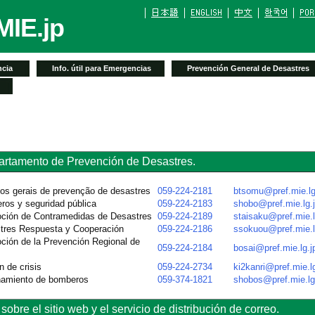
IE.jp
cia
Info. útil para Emergencias
Prevención General de Desastres
artamento de Prevención de Desastres.
os gerais de prevenção de desastres
059-224-2181
btsomu@pref.mie.lg
ros y seguridad pública
059-224-2183
shobo@pref.mie.lg.
oción de Contramedidas de Desastres
059-224-2189
staisaku@pref.mie.l
stres Respuesta y Cooperación
059-224-2186
ssokuou@pref.mie.l
ción de la Prevención Regional de
059-224-2184
bosai@pref.mie.lg.j
n de crisis
059-224-2734
ki2kanri@pref.mie.lg
namiento de bomberos
059-374-1821
shobos@pref.mie.lg
obre el sitio web y el servicio de distribución de correo.