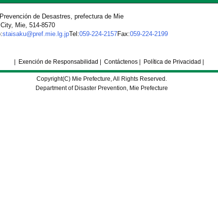
Prevención de Desastres, prefectura de Mie
City, Mie, 514-8570
:
staisaku@pref.mie.lg.jp
Tel:
059-224-2157
Fax:
059-224-2199
|
Exención de Responsabilidad
|
Contáctenos
|
Política de Privacidad
|
Copyright(C) Mie Prefecture, All Rights Reserved.
Department of Disaster Prevention, Mie Prefecture