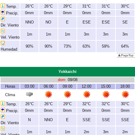
26°C
26°C
29°C
31°C
31°C
30°C
Temp.
0mm
0mm
0mm
0mm
0mm
0mm
Precip.
NNO
NO
E
ESE
ESE
SE
Dir. Viento
1m
1m
1m
3m
3m
3m
Vel. Viento
90%
90%
73%
63%
59%
64%
Humedad
Yokkaichi
dom
09/08
Horas
03:00
06:00
09:00
12:00
15:00
18:00
Clima
26°C
26°C
29°C
32°C
32°C
30°C
Temp.
0mm
0mm
0mm
0mm
0mm
0mm
Precip.
N
NNO
E
SSE
SSE
SSE
Dir. Viento
1m
1m
1m
2m
3m
2m
Vel. Viento