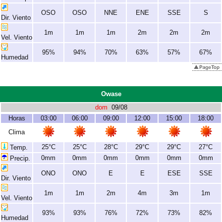
OSO
OSO
NNE
ENE
SSE
S
Dir. Viento
1m
1m
1m
2m
2m
2m
Vel. Viento
95%
94%
70%
63%
57%
67%
Humedad
Owase
dom
09/08
Horas
03:00
06:00
09:00
12:00
15:00
18:00
Clima
25°C
25°C
28°C
29°C
29°C
27°C
Temp.
0mm
0mm
0mm
0mm
0mm
0mm
Precip.
ONO
ONO
E
E
ESE
SSE
Dir. Viento
1m
1m
2m
4m
3m
1m
Vel. Viento
93%
93%
76%
72%
73%
82%
Humedad