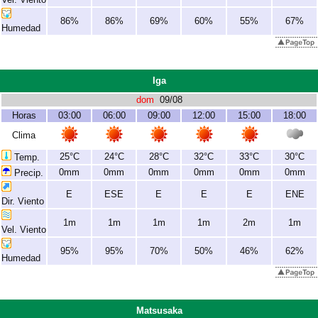
86%
86%
69%
60%
55%
67%
Humedad
Iga
dom
09/08
Horas
03:00
06:00
09:00
12:00
15:00
18:00
Clima
25°C
24°C
28°C
32°C
33°C
30°C
Temp.
0mm
0mm
0mm
0mm
0mm
0mm
Precip.
E
ESE
E
E
E
ENE
Dir. Viento
1m
1m
1m
1m
2m
1m
Vel. Viento
95%
95%
70%
50%
46%
62%
Humedad
Matsusaka