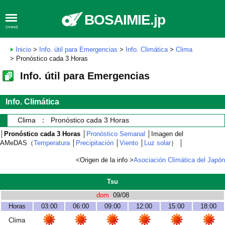
BOSAIMIE.jp
(menú)
Inicio
>
Info. útil para Emergencias
>
Info. Climática
>
Clima
> Pronóstico cada 3 Horas
Info. útil para Emergencias
Info. Climática
Clima ： Pronóstico cada 3 Horas
│
Pronóstico cada 3 Horas
│
Pronóstico Semanal
│Imagen del
AMeDAS（
Temperatura
│
Precipitación
│
Viento
│
Luz solar
） │
<Origen de la info >
Asociación Climática del Japón
Tsu
dom
09/08
Horas
03:00
06:00
09:00
12:00
15:00
18:00
Clima