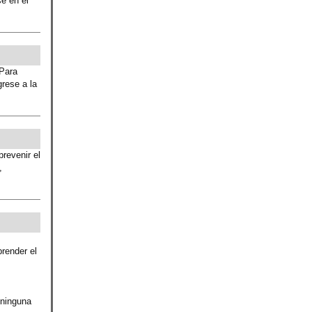
se en el
 Para
rese a la
revenir el
,
prender el
 ninguna