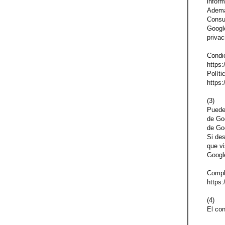
inform
Además
Consul
Google
privac
Condic
https:
Políti
https:
(3)
Puede
de Go
de Go
Si des
que vi
Googl
Compl
https:
(4)
El con