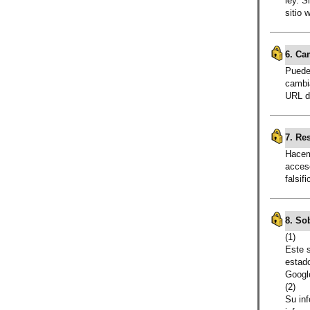
ley. S
sitio 
6. Ca
Puede 
cambia
URL d
7. Re
Hacem
acceso
falsif
8. So
(1)
Este s
estado
Google
(2)
Su inf