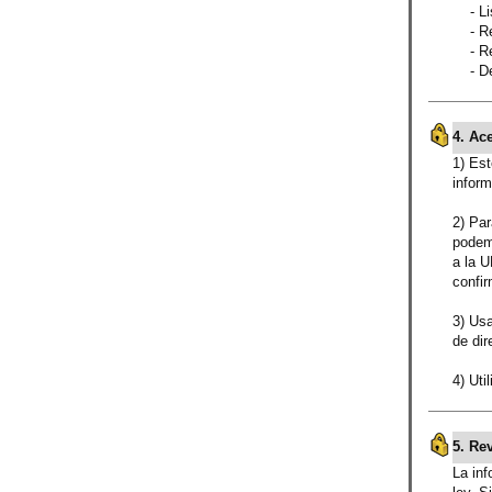
- List
- Res
- Rev
- Deci
4. Ac
1) Est
inform
2) Par
podemo
a la U
confir
3) Usa
de dir
4) Uti
5. Re
La inf