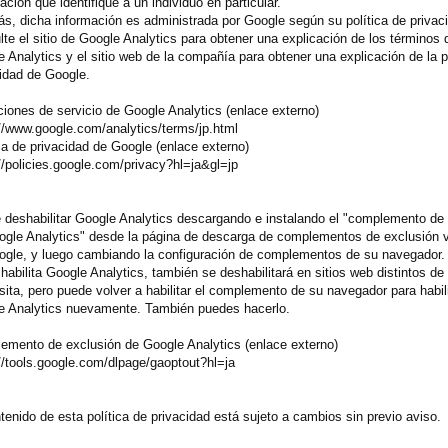
ación que identifique a un individuo en particular.
, dicha información es administrada por Google según su política de privac
te el sitio de Google Analytics para obtener una explicación de los términos
 Analytics y el sitio web de la compañía para obtener una explicación de la p
idad de Google.
iones de servicio de Google Analytics (enlace externo)
//www.google.com/analytics/terms/jp.html
ca de privacidad de Google (enlace externo)
//policies.google.com/privacy?hl=ja&gl=jp
 deshabilitar Google Analytics descargando e instalando el "complemento de
ogle Analytics" desde la página de descarga de complementos de exclusión v
ogle, y luego cambiando la configuración de complementos de su navegador.
habilita Google Analytics, también se deshabilitará en sitios web distintos de 
sita, pero puede volver a habilitar el complemento de su navegador para habili
e Analytics nuevamente. También puedes hacerlo.
emento de exclusión de Google Analytics (enlace externo)
//tools.google.com/dlpage/gaoptout?hl=ja
tenido de esta política de privacidad está sujeto a cambios sin previo aviso.