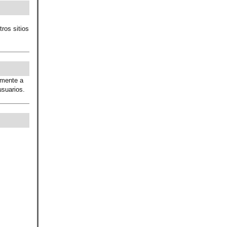
ros sitios
amente a
usuarios.