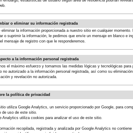
in embargo, estadísticas de usuario según área de residencia podrían revelar
web.
mbiar o eliminar su información registrada
eliminar la información proporcionada a nuestro sitio en cualquier momento.
r o suprimir la información, le pedimos que envíe un mensaje en blanco e ing
el mensaje de registro con que le responderemos.
specto a la información personal registrada
os el máximo esfuerzo y tomamos las medidas lógicas y tecnológicas para p
 no autorizado a la información personal registrada, así como su eliminación
icación y revelación no autorizada.
bre la política de privacidad
itio utiliza Google Analytics, un servicio proporcionado por Google, para com
 de uso de este sitio.
 Analytics utiliza cookies para analizar el uso de este sitio.
ormación recopilada, registrada y analizada por Google Analytics no contiene