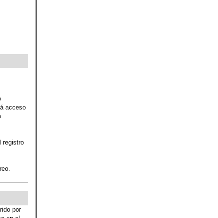
o
rá acceso
a
 registro
reo.
rido por