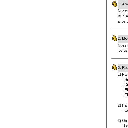
1. Ám
Nuestr
BOSAIM
a los
2. Mo
Nuest
los us
3. Re
1) Par
- Su 
- Dir
- El 
- El t
2) Par
- Cor
3) Obj
Usare