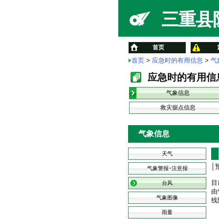
三重县防
首页
首页
>
应急时的有用信息
>
气
应急时的有用信
气象信息
救灾据点信息
气象信息
天气
│
气象警报･注意报
目
台风
由
气象图像
线
雨量