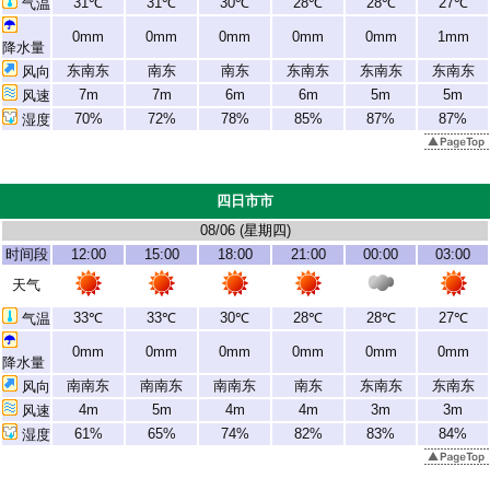
31℃
31℃
30℃
28℃
28℃
27℃
气温
0mm
0mm
0mm
0mm
0mm
1mm
降水量
东南东
南东
南东
东南东
东南东
东南东
风向
7m
7m
6m
6m
5m
5m
风速
70%
72%
78%
85%
87%
87%
湿度
四日市市
08/06 (
星期四
)
时间段
12:00
15:00
18:00
21:00
00:00
03:00
天气
33℃
33℃
30℃
28℃
28℃
27℃
气温
0mm
0mm
0mm
0mm
0mm
0mm
降水量
南南东
南南东
南南东
南东
东南东
东南东
风向
4m
5m
4m
4m
3m
3m
风速
61%
65%
74%
82%
83%
84%
湿度