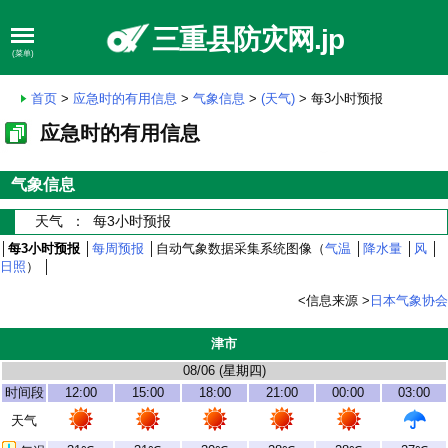
三重县防灾网.jp
(菜单)
首页
>
应急时的有用信息
>
气象信息
>
(天气)
> 每3小时预报
应急时的有用信息
气象信息
天气 ： 每3小时预报
│
每3小时预报
│
每周预报
│自动气象数据采集系统图像（
气温
│
降水量
│
风
│
日照
） │
<信息来源 >
日本气象协会
津市
08/06 (
星期四
)
时间段
12:00
15:00
18:00
21:00
00:00
03:00
天气