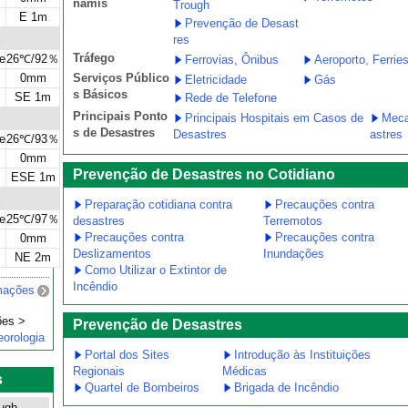
namis
Trough
E 1m
Prevenção de Desast
res
Tráfego
e
26℃/92％
Ferrovias, Ônibus
Aeroporto, Ferrie
0mm
Serviços Público
Eletricidade
Gás
s Básicos
SE 1m
Rede de Telefone
Principais Ponto
Principais Hospitais em Casos de
Meca
s de Desastres
Desastres
astres
e
26℃/93％
0mm
Prevenção de Desastres no Cotidiano
ESE 1m
Preparação cotidiana contra
Precauções contra
e
25℃/97％
desastres
Terremotos
Precauções contra
Precauções contra
0mm
Deslizamentos
Inundações
NE 2m
Como Utilizar o Extintor de
Incêndio
mações
ões >
Prevenção de Desastres
orologia
Portal dos Sites
Introdução às Instituições
Regionais
Médicas
s
Quartel de Bombeiros
Brigada de Incêndio
ugh