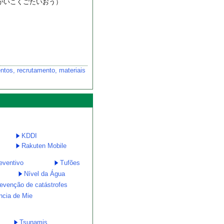
（がいこくごたいおう）
tos, recrutamento, materiais
KDDI
Rakuten Mobile
eventivo
Tufões
Nível da Água
revenção de catástrofes
ncia de Mie
Tsunamis