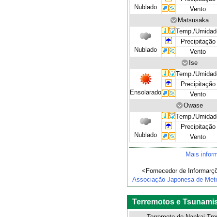
Nublado
Vento
Matsusaka
Temp./Umidad
Precipitação
Nublado
Vento
Ise
Temp./Umidad
Precipitação
Ensolarado
Vento
Owase
Temp./Umidad
Precipitação
Nublado
Vento
Mais infor
<Fornecedor de Informarç
Associação Japonesa de Mete
Terremotos e Tsunami
Terremoto de Nankai Tro