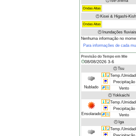
Ise-Shima
Ondas Altas
Kisei & Higashi-Kis
Ondas Altas
Inundações fluviai
Nenhuma informação no mome
Para informações de cada mu
Previsão do Tempo em Mie
08/08/2026 3-6
Tsu
Temp./Umidad
Precipitação
Nublado
Vento
Yokkaichi
Temp./Umidad
Precipitação
Ensolarado
Vento
Iga
Temp./Umidad
Precipitação