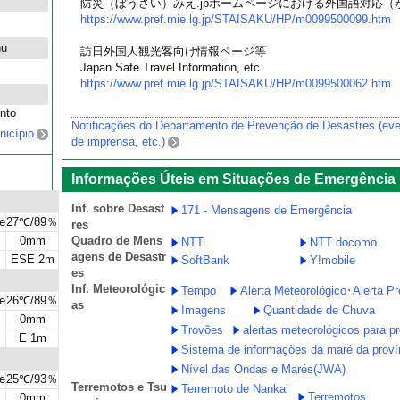
防災（ぼうさい）みえ.jpホームページにおける外国語対応
https://www.pref.mie.lg.jp/STAISAKU/HP/m0099500099.htm
hu
訪日外国人観光客向け情報ページ等
Japan Safe Travel Information, etc.
https://www.pref.mie.lg.jp/STAISAKU/HP/m0099500062.htm
s
nto
Notificações do Departamento de Prevenção de Desastres (even
nicípio
de imprensa, etc.)
Informações Úteis em Situações de Emergência
Inf. sobre Desast
171 - Mensagens de Emergência
e
27℃/89％
res
0mm
Quadro de Mens
NTT
NTT docomo
agens de Desastr
ESE 2m
SoftBank
Y!mobile
es
Inf. Meteorológic
Tempo
Alerta Meteorológico･Alerta Pr
e
26℃/89％
as
Imagens
Quantidade de Chuva
0mm
Trovões
alertas meteorológicos para p
E 1m
Sistema de informações da maré da proví
Nível das Ondas e Marés(JWA)
e
25℃/93％
Terremotos e Tsu
Terremoto de Nankai
Terremotos
0mm