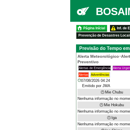
BOSAIM
Página Inícial
Inf. de
Prevenção de Desastres Locai
Previsão do Tempo em
Alerta Meteorológico･Aler
Preventivo
Alertas de Emergência
Alerta Urge
Alertas
Advertências
07/08/2026 04:24
Emitido por JMA
Mie Chubu
Nenhuma informação no mome
Mie Hokubu
Nenhuma informação no mome
Iga
Nenhuma informação no mome