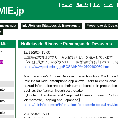
IE.jp
 Emergência
Inf. Úteis em Situações de Emergência
Prevenção de Desast
s
 Mie
Notícias de Riscos e Prevenção de Desastres
ta
12/11/2024 13:00
三重県公式防災アプリ「みえ防災ナビ」を運用しています
nte
「みえ防災ナビ」のダウンロードや機能紹介は以下のページ
https://www.pref.mie.lg.jp/BOSAI/HP/m0100400080.htm
Mie Prefecture’s Official Disaster Prevention App, Mie Bosai 
‘Mie Bosai Navi’ smartphone app allows users to check evacu
hazard information around their current location in preparation 
nto
such as the Nankai Trough earthquake.
【English, Traditional and Simplified Chinese, Korean, Portu
Vietnamese, Tagalog and Japanese】
nto
https://mieinfo.com/en/informations/others/mie-bousai-navi/in
nto
20/07/2021 09:00