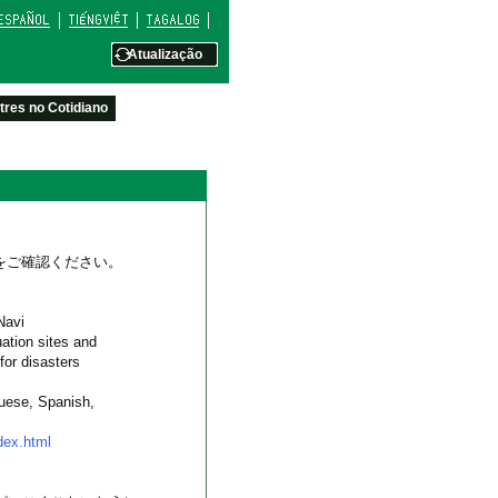
Atualização
res no Cotidiano
をご確認ください。
Navi
ation sites and
for disasters
guese, Spanish,
dex.html