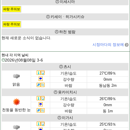
이세시마
파랑 주의보
키세이ㆍ히가시키슈
파랑 주의보
하천 범람
현재 새로운 소식이 없습니다.
시정마다의 정보에
현내 각 지역 날씨
2026년08월08일 3-6
츠시
기온/습도
27℃/89％
강수량
0mm
맑음
바람
동남동 2m
욧카이치시
기온/습도
26℃/89％
강수량
0mm
천둥을 동반한 눈
바람
동 1m
이가시
기온/습도
25℃/93％