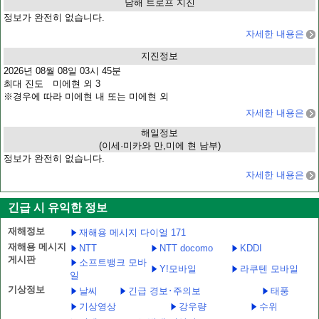
남해 트로프 지진
정보가 완전히 없습니다.
자세한 내용은
지진정보
2026년 08월 08일 03시 45분
최대 진도 미에현 외 3
※경우에 따라 미에현 내 또는 미에현 외
자세한 내용은
해일정보
(이세·미카와 만,미에 현 남부)
정보가 완전히 없습니다.
자세한 내용은
긴급 시 유익한 정보
재해정보
재해용 메시지 다이얼 171
재해용 메시지
NTT
NTT docomo
KDDI
게시판
소프트뱅크 모바
Y!모바일
라쿠텐 모바일
일
기상정보
날씨
긴급 경보･주의보
태풍
기상영상
강우량
수위