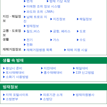
번개
방재 기상 속보
미에현 조위 정보 시스템
파도와 조위（JWA）
지진 · 해일정
남해 트로프 지
지진정보
해일정보
보
진
방재정보
교통 · 도로정
철도,버스
공항, 페리스
도로
보
생활
전기
가스
수도
전화
재해거점정보
재해거점병원 목록
재해 지원 시설
생활 속 방재
평상시 준비
지진대비
해일대비
토사재해대비
홍수재해대비
119 신고방법
소화기 사용방법
방재정보
지역 포털사이트
의료기관 소개
방재자원봉사
소방본부
소방단