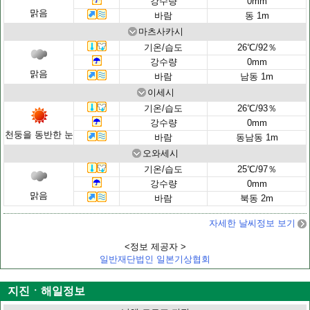
강수량
0mm
맑음
바람
동 1m
마츠사카시
기온/습도
26℃/92％
강수량
0mm
맑음
바람
남동 1m
이세시
기온/습도
26℃/93％
강수량
0mm
천둥을 동반한 눈
바람
동남동 1m
오와세시
기온/습도
25℃/97％
강수량
0mm
맑음
바람
북동 2m
자세한 날씨정보 보기
<정보 제공자 >
일반재단법인 일본기상협회
지진ㆍ해일정보