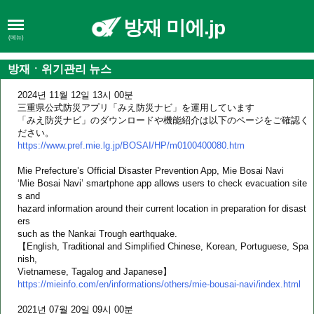
방재 미에.jp
(메뉴)
방재ㆍ위기관리 뉴스
2024년 11월 12일 13시 00분
三重県公式防災アプリ「みえ防災ナビ」を運用しています
「みえ防災ナビ」のダウンロードや機能紹介は以下のページをご確認く
ださい。
https://www.pref.mie.lg.jp/BOSAI/HP/m0100400080.htm
Mie Prefecture’s Official Disaster Prevention App, Mie Bosai Navi
‘Mie Bosai Navi’ smartphone app allows users to check evacuation site
s and
hazard information around their current location in preparation for disast
ers
such as the Nankai Trough earthquake.
【English, Traditional and Simplified Chinese, Korean, Portuguese, Spa
nish,
Vietnamese, Tagalog and Japanese】
https://mieinfo.com/en/informations/others/mie-bousai-navi/index.html
2021년 07월 20일 09시 00분