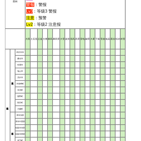
图例
警報
：警报
Lv3
：等级3 警报
注意
：预警
Lv2
：等级2 注意报
大雨
土石流
泛滥
大潮
暴风
暴风雪
大雪
波浪
强风
风雪
雷电
融雪
大雾
干燥
雪崩
低温
霜冻
结冰
积雪
四日市市
桑名市
铃鹿市
龟山市
员弁市
木曾岬町
东员町
菰野町
朝日町
川越町
津市东部
津市中西部
松阪市东部
松阪市西部
多气町