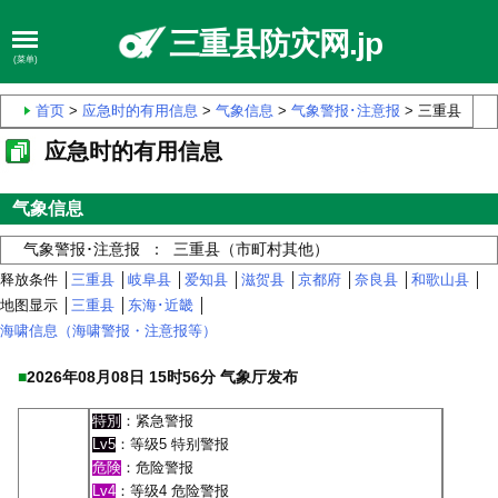
三重县防灾网.jp
(菜单)
首页
>
应急时的有用信息
>
气象信息
>
气象警报･注意报
> 三重县
应急时的有用信息
气象信息
气象警报･注意报 ： 三重县（市町村其他）
释放条件 │
三重县
│
岐阜县
│
爱知县
│
滋贺县
│
京都府
│
奈良县
│
和歌山县
│
地图显示 │
三重县
│
东海･近畿
│
海啸信息（海啸警报・注意报等）
■
2026年08月08日 15时56分 气象厅发布
特別
：紧急警报
Lv5
：等级5 特别警报
危険
：危险警报
Lv4
：等级4 危险警报