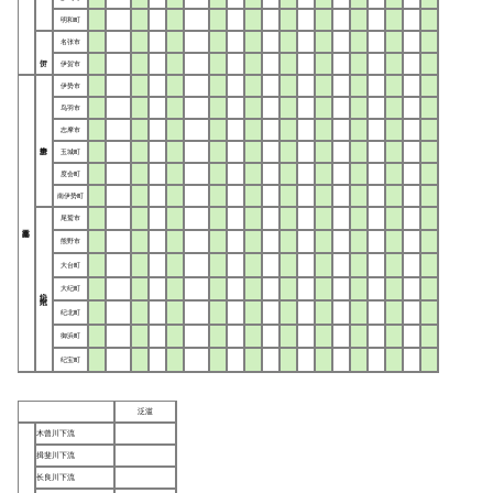
明和町
名张市
伊贺市
伊势市
鸟羽市
志摩市
玉城町
度会町
南伊势町
尾鹫市
熊野市
大台町
大纪町
纪势 ・ 东纪州
纪北町
御浜町
纪宝町
泛滥
木曾川下流
揖斐川下流
长良川下流