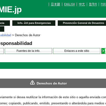
IE.jp
cia
Info. útil para Emergencias
Prevención General de Desastres
abilidad
> Derechos de Autor
esponsabilidad
Fuentes de la info.
Enlaces a este sitio
Derechos de Autor
iamente si desea reutilizar la información de este sitio o aquella enviada co
correo; copiando, publicando, emitido, presentando o alterándola para medios