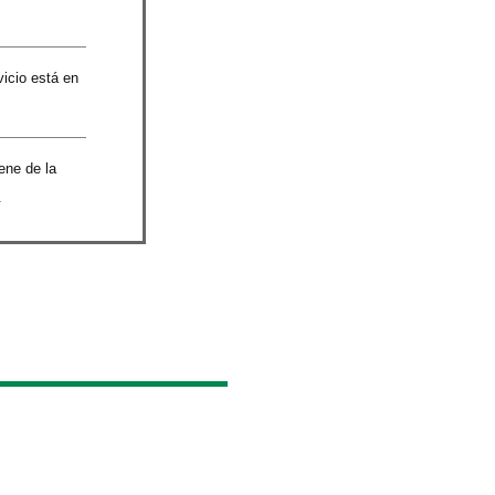
vicio está en
ene de la
.