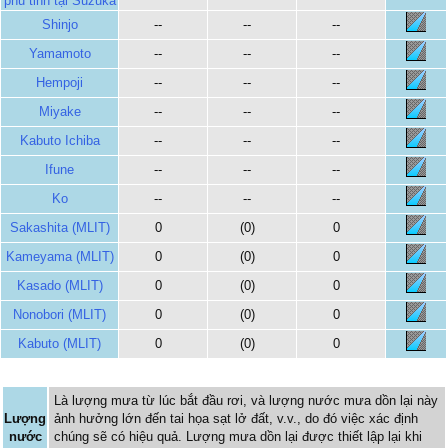
phủ tỉnh tại Suzuka
Shinjo
--
--
--
Yamamoto
--
--
--
Hempoji
--
--
--
Miyake
--
--
--
Kabuto Ichiba
--
--
--
Ifune
--
--
--
Ko
--
--
--
Sakashita (MLIT)
0
(0)
0
Kameyama (MLIT)
0
(0)
0
Kasado (MLIT)
0
(0)
0
Nonobori (MLIT)
0
(0)
0
Kabuto (MLIT)
0
(0)
0
Là lượng mưa từ lúc bắt đầu rơi, và lượng nước mưa dồn lại này
Lượng
ảnh hưởng lớn đến tai họa sạt lở đất, v.v., do đó việc xác định
nước
chúng sẽ có hiệu quả. Lượng mưa dồn lại được thiết lập lại khi