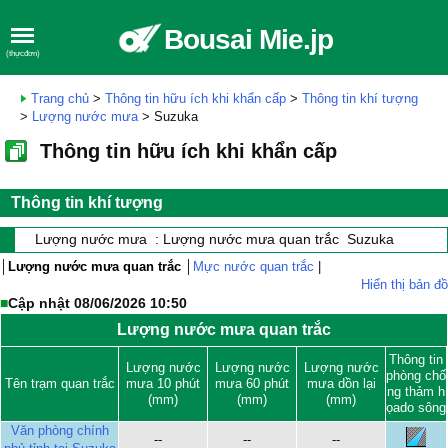
Bousai Mie.jp
(thựcđơn)
Trang chủ
>
Thông tin hữu ích khi khẩn cấp
>
Thông tin khí tượng
>
Lượng nước mưa
> Suzuka
Thông tin hữu ích khi khẩn cấp
Thông tin khí tượng
Lượng nước mưa : Lượng nước mưa quan trắc Suzuka
│
Lượng nước mưa quan trắc
│
Mực nước quan trắc
|
Hiển thị bản đồ
■
Cập nhật 08/06/2026 10:50
Lượng nước mưa quan trắc
Thông tin
Lượng nước
Lượng nước
Lượng nước
phòng chố
Tên trạm quan trắc
mưa 10 phút
mưa 60 phút
mưa dồn lại
ng thảm h
(mm)
(mm)
(mm)
ọado sông
Văn phòng chính
--
--
--