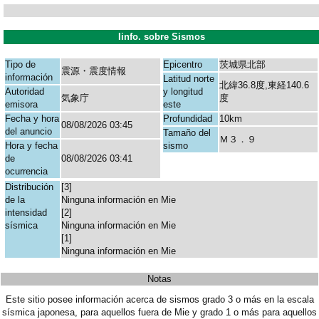
Iinfo. sobre Sismos
Tipo de
Epicentro
茨城県北部
震源・震度情報
información
Latitud norte
北緯36.8度,東経140.6
Autoridad
y longitud
気象庁
度
emisora
este
Fecha y hora
Profundidad
10km
08/08/2026 03:45
del anuncio
Tamaño del
Ｍ３．９
Hora y fecha
sismo
de
08/08/2026 03:41
ocurrencia
Distribución
[3]
de la
Ninguna información en Mie
intensidad
[2]
sísmica
Ninguna información en Mie
[1]
Ninguna información en Mie
Notas
Este sitio posee información acerca de sismos grado 3 o más en la escala
sísmica japonesa, para aquellos fuera de Mie y grado 1 o más para aquellos