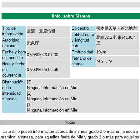
Iinfo. sobre Sismos
Tipo de
Epicentro
熊本県天草・芦北地方
震源・震度情報
información
Latitud norte
北緯32.2度,東経130.4
Autoridad
y longitud
気象庁
度
emisora
este
Fecha y hora
Profundidad
10km
07/08/2026 07:00
del anuncio
Tamaño del
Ｍ２．９
Hora y fecha
sismo
de
07/08/2026 06:56
ocurrencia
Distribución
[3]
de la
Ninguna información en Mie
intensidad
[2]
sísmica
Ninguna información en Mie
[1]
Ninguna información en Mie
Notas
Este sitio posee información acerca de sismos grado 3 o más en la escala
sísmica japonesa, para aquellos fuera de Mie y grado 1 o más para aquellos