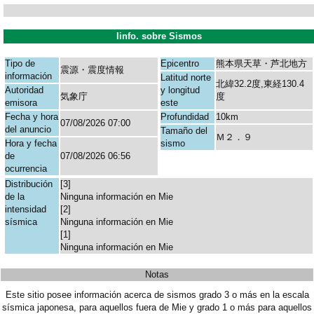
Iinfo. sobre Sismos
Tipo de
Epicentro
熊本県天草・芦北地方
震源・震度情報
información
Latitud norte
北緯32.2度,東経130.4
Autoridad
y longitud
気象庁
度
emisora
este
Fecha y hora
Profundidad
10km
07/08/2026 07:00
del anuncio
Tamaño del
Ｍ２．９
Hora y fecha
sismo
de
07/08/2026 06:56
ocurrencia
Distribución
[3]
de la
Ninguna información en Mie
intensidad
[2]
sísmica
Ninguna información en Mie
[1]
Ninguna información en Mie
Notas
Este sitio posee información acerca de sismos grado 3 o más en la escala
sísmica japonesa, para aquellos fuera de Mie y grado 1 o más para aquellos