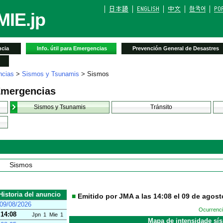
IE.jp
cia
Info. útil para Emergencias
Prevención General de Desastres
ncias
>
Sismos y Tsunamis
> Sismos
 Emergencias
Sismos y Tsunamis
Tránsito
Sismos
Historia del anuncio
■
Emitido por JMA a las 14:08 el 09 de agost
09/08/2026
Ocurrenci
14:08
Jpn
1
Mie
1
Mapa de intensidade sí