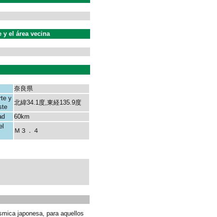
y el área vecina
奈良県
rte y
北緯34.1度,東経135.9度
ste
ad
60km
el
Ｍ３．４
smica japonesa, para aquellos