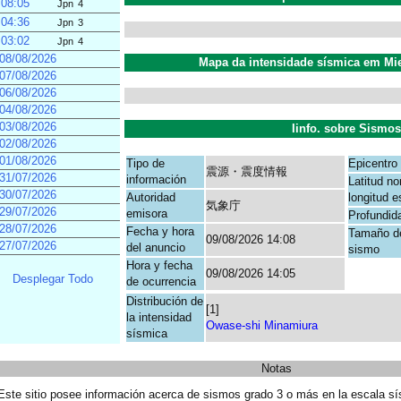
08:05
Jpn
4
04:36
Jpn
3
03:02
Jpn
4
08/08/2026
Mapa da intensidade sísmica em Mie 
07/08/2026
06/08/2026
04/08/2026
03/08/2026
Iinfo. sobre Sismos
02/08/2026
01/08/2026
Tipo de
Epicentro
震源・震度情報
31/07/2026
información
Latitud no
30/07/2026
Autoridad
longitud e
気象庁
29/07/2026
emisora
Profundid
28/07/2026
Fecha y hora
Tamaño d
09/08/2026 14:08
27/07/2026
del anuncio
sismo
Hora y fecha
09/08/2026 14:05
Desplegar Todo
de ocurrencia
Distribución de
[1]
la intensidad
Owase-shi Minamiura
sísmica
Notas
Este sitio posee información acerca de sismos grado 3 o más en la escala sí