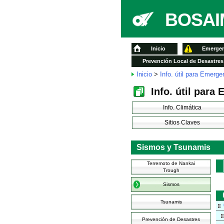
BOSAIM
Inicio
Emergen
Prevención Local de Desastres
Inicio
>
Info. útil para Emerge
Info. útil para
Info. Climática
Sitios Claves
Sismos y Tsunamis
Terremoto de Nankai
Trough
Sismos
Tsunamis
Prevención de Desastres