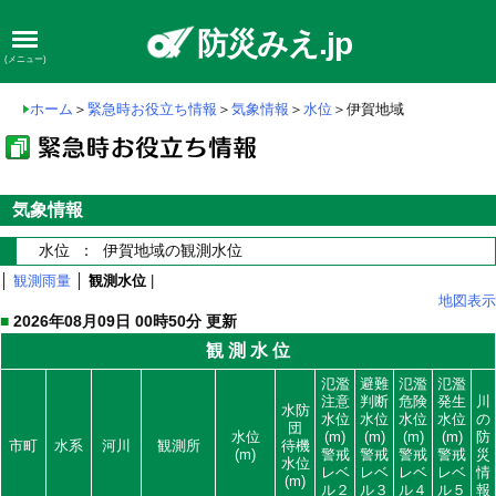
防災みえ.jp
(メニュー)
ホーム
＞
緊急時お役立ち情報
＞
気象情報
＞
水位
＞伊賀地域
気象情報
水位 ： 伊賀地域の観測水位
│
観測雨量
│
観測水位
|
地図表示
■
2026年08月09日 00時50分 更新
観 測 水 位
氾濫
避難
氾濫
氾濫
注意
判断
危険
発生
川
水防
水位
水位
水位
水位
の
団
水位
(m)
(m)
(m)
(m)
防
市町
水系
河川
観測所
待機
(m)
警戒
警戒
警戒
警戒
災
水位
レベ
レベ
レベ
レベ
情
(m)
ル２
ル３
ル４
ル５
報