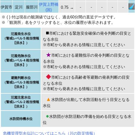
伊賀上野橋
伊賀市
淀川
服部川
-
-
-
-
-
0.75
→
(国)
※ ( ) 付は現在の観測値ではなく、過去60分間の直近データです。
※「観測所」名をクリックすると、水位の履歴が表示されます。
■
市町における緊急安全確保の発令判断の目安と
氾濫発生水位
（警戒レベル５相当情報
なる水位
【洪水】）
※市町から発表される情報に注意してください
★
市町における避難指示の発令判断の目安とな
氾濫危険水位
（警戒レベル４相当情報
る水位
【洪水】）
※市町から発表される情報に注意してください
◆
市町における高齢者等避難の発表判断の目安
避難判断水位
（警戒レベル３相当情報
となる水位
【洪水】）
※市町から発表される情報に注意してください
氾濫注意水位
▲
水防団が出動して水防活動を行う目安となる
（警戒レベル２相当情報
水位
【洪水】）
●
水防団が水防活動の準備を始める目安となる水
水防団待機水位
位
危機管理型水位計についてはこちら（川の防災情報）