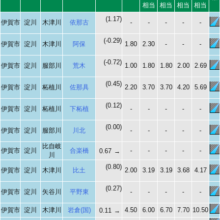
相当
相当
相当
相当
(1.17)
伊賀市
淀川
木津川
依那古
-
-
-
-
-
(-0.29)
伊賀市
淀川
木津川
阿保
1.80
2.30
-
-
-
(-0.72)
伊賀市
淀川
服部川
荒木
1.00
1.80
1.80
2.00
2.69
(0.45)
伊賀市
淀川
柘植川
佐那具
2.20
3.70
3.70
4.20
5.69
(0.12)
伊賀市
淀川
柘植川
下柘植
-
-
-
-
-
(0.00)
伊賀市
淀川
服部川
川北
-
-
-
-
-
比自岐
伊賀市
淀川
合楽橋
-
-
-
-
-
0.67
→
川
(0.80)
伊賀市
淀川
木津川
比土
2.00
3.19
3.19
3.68
4.17
(0.27)
伊賀市
淀川
矢谷川
平野東
-
-
-
-
-
伊賀市
淀川
木津川
岩倉(国)
4.50
6.00
6.70
7.70
10.50
0.11
→