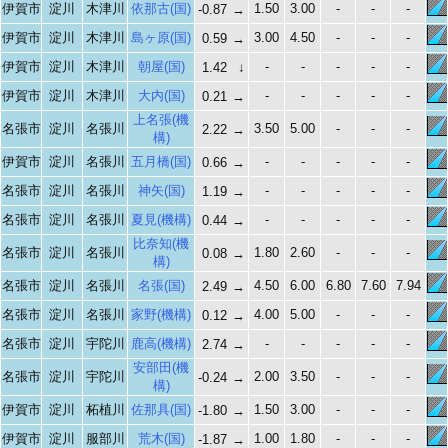
伊賀市
淀川
木津川
依那古(国)
1.50
3.00
-
-
-
-0.87
→
伊賀市
淀川
木津川
島ヶ原(国)
3.00
4.50
-
-
-
0.59
→
伊賀市
淀川
木津川
朝屋(国)
-
-
-
-
-
1.42
↓
伊賀市
淀川
木津川
大内(国)
-
-
-
-
-
0.21
→
上名張(機
名張市
淀川
名張川
3.50
5.00
-
-
-
2.22
→
構)
伊賀市
淀川
名張川
五月橋(国)
-
-
-
-
-
0.66
→
名張市
淀川
名張川
神矢(国)
-
-
-
-
-
1.19
→
名張市
淀川
名張川
夏見(機構)
-
-
-
-
-
0.44
→
比奈知(機
名張市
淀川
名張川
1.80
2.60
-
-
-
0.08
→
構)
名張市
淀川
名張川
名張(国)
4.50
6.00
6.80
7.60
7.94
2.49
→
名張市
淀川
名張川
家野(機構)
4.00
5.00
-
-
-
0.12
→
名張市
淀川
宇陀川
鹿高(機構)
-
-
-
-
-
2.74
→
安部田(機
名張市
淀川
宇陀川
2.00
3.50
-
-
-
-0.24
→
構)
伊賀市
淀川
柘植川
佐那具(国)
1.50
3.00
-
-
-
-1.80
→
伊賀市
淀川
服部川
荒木(国)
1.00
1.80
-
-
-
-1.87
→