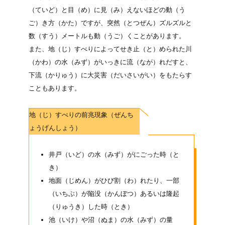
（ていど）
と目
（め）
に見
（み）
えないほどの動
（う
ご）
き方
（かた）
ですが、突然
（とつぜん）
ズルズルと
数
（すう）
メートルも動
（うご）
くことがあります。
また、地
（じ）
すべりによってせき止
（と）
められた川
（かわ）
の水
（みず）
がいっきに流
（なが）
れだすと、
下流
（かりゅう）
に大災害
（だいさいがい）
をもたらす
こともあります。
地
（じ）
すべりの前兆現象
（ぜんち
ょうげんしょう）
井戸
（いど）
の水
（みず）
がにごった時
（と
き）
地面
（じめん）
がひび割
（わ）
れたり、一部
（いちぶ）
が陥没
（かんぼつ）
あるいは隆起
（りゅうき）
した時
（とき）
池
（いけ）
や沼
（ぬま）
の水
（みず）
の量