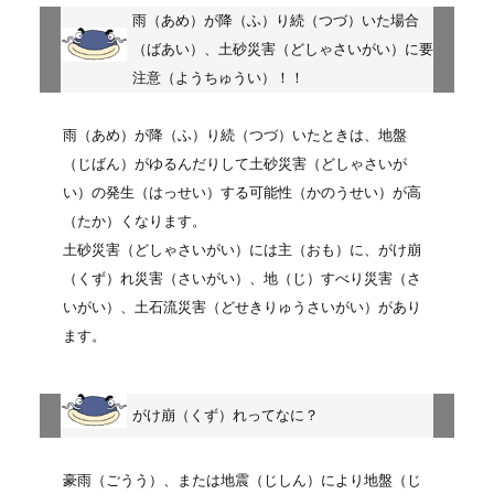
雨
（あめ）
が降
（ふ）
り続
（つづ）
いた場合
（ばあい）
、土砂災害
（どしゃさいがい）
に要
注意
（ようちゅうい）
！！
雨
（あめ）
が降
（ふ）
り続
（つづ）
いたときは、地盤
（じばん）
がゆるんだりして土砂災害
（どしゃさいが
い）
の発生
（はっせい）
する可能性
（かのうせい）
が高
（たか）
くなります。
土砂災害
（どしゃさいがい）
には主
（おも）
に、がけ崩
（くず）
れ災害
（さいがい）
、地
（じ）
すべり災害
（さ
いがい）
、土石流災害
（どせきりゅうさいがい）
があり
ます。
がけ崩
（くず）
れってなに？
豪雨
（ごうう）
、または地震
（じしん）
により地盤
（じ