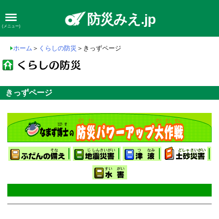
防災みえ.jp
(メニュー)
ホーム
＞
くらしの防災
＞きっずページ
きっずページ