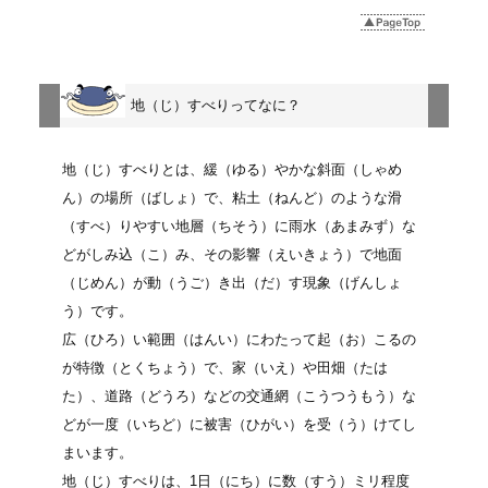
地
（じ）
すべりってなに？
地
（じ）
すべりとは、緩
（ゆる）
やかな斜面
（しゃめ
ん）
の場所
（ばしょ）
で、粘土
（ねんど）
のような滑
（すべ）
りやすい地層
（ちそう）
に雨水
（あまみず）
な
どがしみ込
（こ）
み、その影響
（えいきょう）
で地面
（じめん）
が動
（うご）
き出
（だ）
す現象
（げんしょ
う）
です。
広
（ひろ）
い範囲
（はんい）
にわたって起
（お）
こるの
が特徴
（とくちょう）
で、家
（いえ）
や田畑
（たは
た）
、道路
（どうろ）
などの交通網
（こうつうもう）
な
どが一度
（いちど）
に被害
（ひがい）
を受
（う）
けてし
まいます。
地
（じ）
すべりは、1日
（にち）
に数
（すう）
ミリ程度