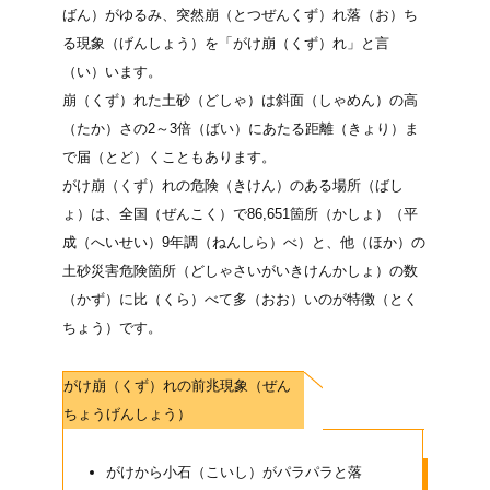
ばん）
がゆるみ、突然崩
（とつぜんくず）
れ落
（お）
ち
る現象
（げんしょう）
を「がけ崩
（くず）
れ」と言
（い）
います。
崩
（くず）
れた土砂
（どしゃ）
は斜面
（しゃめん）
の高
（たか）
さの2～3倍
（ばい）
にあたる距離
（きょり）
ま
で届
（とど）
くこともあります。
がけ崩
（くず）
れの危険
（きけん）
のある場所
（ばし
ょ）
は、全国
（ぜんこく）
で86,651箇所
（かしょ）
（平
成
（へいせい）
9年調
（ねんしら）
べ）と、他
（ほか）
の
土砂災害危険箇所
（どしゃさいがいきけんかしょ）
の数
（かず）
に比
（くら）
べて多
（おお）
いのが特徴
（とく
ちょう）
です。
がけ崩
（くず）
れの前兆現象
（ぜん
ちょうげんしょう）
がけから小石
（こいし）
がパラパラと落