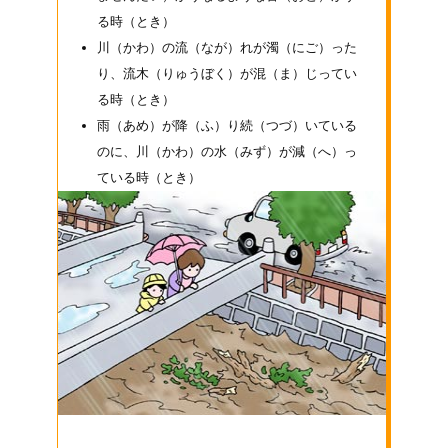
る時
（とき）
川
（かわ）
の流
（なが）
れが濁
（にご）
った
り、流木
（りゅうぼく）
が混
（ま）
じってい
る時
（とき）
雨
（あめ）
が降
（ふ）
り続
（つづ）
いている
のに、川
（かわ）
の水
（みず）
が減
（へ）
っ
ている時
（とき）