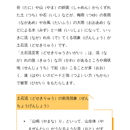
谷
（たに）
や山
（やま）
の斜面
（しゃめん）
からくずれ
た土
（つち）
や石
（いし）
などが、梅雨
（つゆ）
の長雨
（ながあめ）
や台風
（たいふう）
の大雨
（おおあめ）
な
どによる水
（みず）
と一緒
（いっしょ）
になって、いっ
きに流
（なが）
れ出
（で）
てくる現象
（げんしょう）
が
土石流
（どせきりゅう）
です。
「土石流災害
（どせきりゅうさいがい）
」は、流
（な
が）
れの急
（きゅう）
な川
（かわ）
があるところや扇状
地
（せんじょうち）
で起
（お）
こることが多
（おお）
く、速
（はや）
いスピードと強
（つよ）
い力
（ちから）
で被害
（ひがい）
をもたらします。
土石流
（どせきりゅう）
の前兆現象
（ぜん
ちょうげんしょう）
「山鳴
（やまな）
り」といって、山全体
（や
まぜんたい）
がうなるような音
（おと）
がす