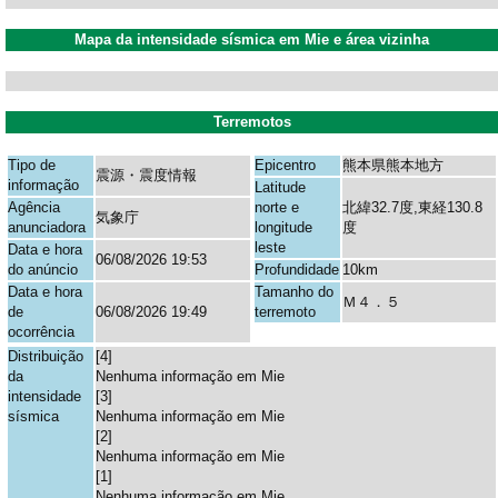
Mapa da intensidade sísmica em Mie e área vizinha
Terremotos
Tipo de
Epicentro
熊本県熊本地方
震源・震度情報
informação
Latitude
Agência
norte e
北緯32.7度,東経130.8
気象庁
anunciadora
longitude
度
leste
Data e hora
06/08/2026 19:53
do anúncio
Profundidade
10km
Data e hora
Tamanho do
Ｍ４．５
de
06/08/2026 19:49
terremoto
ocorrência
Distribuição
[4]
da
Nenhuma informação em Mie
intensidade
[3]
sísmica
Nenhuma informação em Mie
[2]
Nenhuma informação em Mie
[1]
Nenhuma informação em Mie