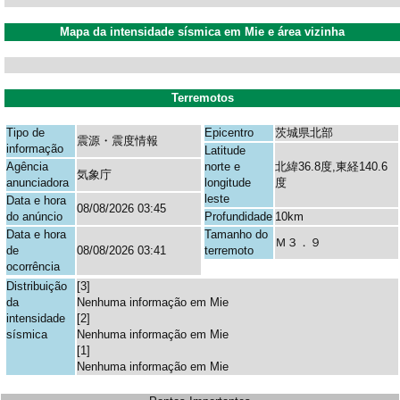
Mapa da intensidade sísmica em Mie e área vizinha
Terremotos
Tipo de
Epicentro
茨城県北部
震源・震度情報
informação
Latitude
Agência
norte e
北緯36.8度,東経140.6
気象庁
anunciadora
longitude
度
leste
Data e hora
08/08/2026 03:45
do anúncio
Profundidade
10km
Data e hora
Tamanho do
Ｍ３．９
de
08/08/2026 03:41
terremoto
ocorrência
Distribuição
[3]
da
Nenhuma informação em Mie
intensidade
[2]
sísmica
Nenhuma informação em Mie
[1]
Nenhuma informação em Mie