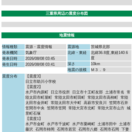
三重県周辺の震度分布図
地震情報
情報種類
震源・震度情報
震源地
茨城県北部
発表機関
気象庁
北緯・東経
北緯36.8度,東経140.6
度
発表日時
2026/08/08 03:45
深さ
10km
発生日時
2026/08/08 03:41
地震の規模
Ｍ３．９
震度分布
【震度3】
日立市助川小学校
【震度2】
水戸市内原町
日立市役所
日立市十王町友部
土浦市常名
常
陸太田市町屋町
常陸太田市町田町
常陸太田市高柿町
常陸
太田市金井町
常陸太田市大中町
高萩市安良川
笠間市石井
笠間市中央
笠間市笠間
常陸大宮市北町
常陸大宮市山方
城
里町石塚
【震度1】
水戸市金町
水戸市千波町
水戸市栗崎町
土浦市田中
土浦市
藤沢
石岡市柿岡
石岡市若宮
石岡市八郷
石岡市石岡
下妻