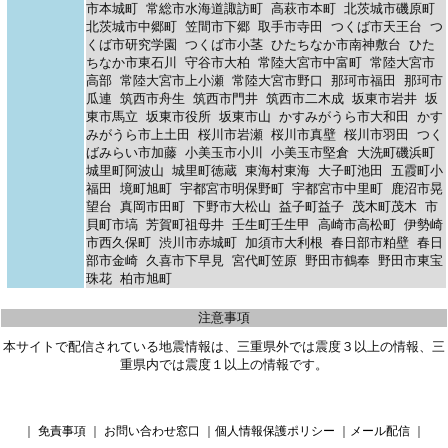
市本城町
常総市水海道諏訪町
高萩市本町
北茨城市磯原町
北茨城市中郷町
笠間市下郷
取手市寺田
つくば市天王台
つ
くば市研究学園
つくば市小茎
ひたちなか市南神敷台
ひた
ちなか市東石川
守谷市大柏
常陸大宮市中富町
常陸大宮市
高部
常陸大宮市上小瀬
常陸大宮市野口
那珂市福田
那珂市
瓜連
筑西市舟生
筑西市門井
筑西市二木成
坂東市岩井
坂
東市馬立
坂東市役所
坂東市山
かすみがうら市大和田
かす
みがうら市上土田
桜川市岩瀬
桜川市真壁
桜川市羽田
つく
ばみらい市加藤
小美玉市小川
小美玉市堅倉
大洗町磯浜町
城里町阿波山
城里町徳蔵
東海村東海
大子町池田
五霞町小
福田
境町旭町
宇都宮市明保野町
宇都宮市中里町
鹿沼市晃
望台
真岡市田町
下野市大松山
益子町益子
茂木町茂木
市
貝町市塙
芳賀町祖母井
壬生町壬生甲
高崎市高松町
伊勢崎
市西久保町
渋川市赤城町
加須市大利根
春日部市粕壁
春日
部市金崎
久喜市下早見
宮代町笠原
野田市鶴奉
野田市東宝
珠花
柏市旭町
注意事項
本サイトで配信されている地震情報は、三重県外では震度３以上の情報、三
重県内では震度１以上の情報です。
｜
免責事項
｜
お問い合わせ窓口
｜
個人情報保護ポリシー
｜
メール配信
｜