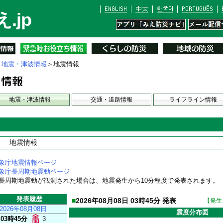
.jp
＞
地震・津波情報
＞地震情報
地震・津波情報
交通・道路情報
ライフライン情報
地震情報
象庁地震情報ページ
象庁長周期地震動ページ
長周期地震動が観測された場合は、地震発生から10分程度で発表されます。
発表履歴
■
2026年08月08日 03時45分 発表
【発生日
2026年08月08日
震度分布図
03時45分
3