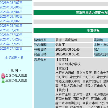
2026年08月07日
2026年08月06日
2026年08月04日
三重県周辺の震度分布
2026年08月03日
2026年08月02日
2026年08月01日
2026年07月31日
地震情報
2026年07月30日
2026年07月29日
情報種類
震源・震度情報
震源地
2026年07月28日
発表機関
気象庁
北緯・東
2026年07月27日
発表日時
2026/08/08 03:45
深さ
発生日時
2026/08/08 03:41
地震の規
全て展開する
震度分布
【震度3】
日立市助川小学校
【震度2】
< 凡 例 >
水戸市内原町
日立市役所
日立市十
全国の最大震度
市町屋町
常陸太田市町田町
常陸太
三重の最大震度
常陸太田市大中町
高萩市安良川
笠
間
常陸大宮市北町
常陸大宮市山方
【震度1】
水戸市金町
水戸市千波町
水戸市栗
石岡市柿岡
石岡市若宮
石岡市八郷
総市水海道諏訪町
高萩市本町
北茨
間市下郷
取手市寺田
つくば市天王