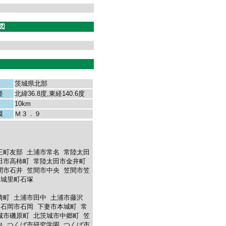
図
茨城県北部
経
北緯36.8度,東経140.6度
10km
模
Ｍ３．９
王町友部
土浦市常名
常陸太田
田市高柿町
常陸太田市金井町
間市石井
笠間市中央
笠間市笠
城里町石塚
崎町
土浦市田中
土浦市藤沢
石岡市石岡
下妻市本城町
常
城市磯原町
北茨城市中郷町
笠
台
つくば市研究学園
つくば市