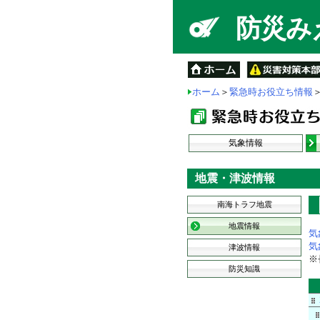
防災みえ
ホーム
＞
緊急時お役立ち情報
気象情報
地震・津波情報
南海トラフ地震
地震情報
気
気
津波情報
※
防災知識