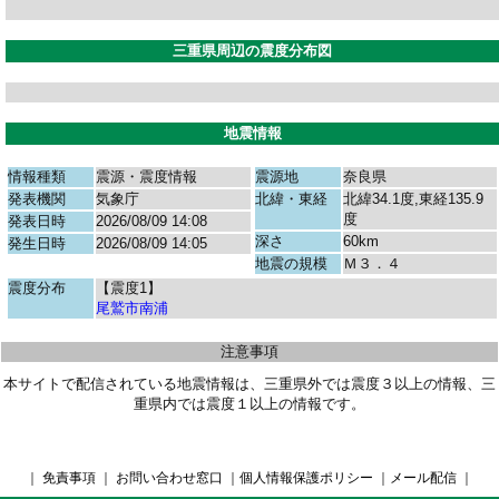
三重県周辺の震度分布図
地震情報
情報種類
震源・震度情報
震源地
奈良県
発表機関
気象庁
北緯・東経
北緯34.1度,東経135.9
度
発表日時
2026/08/09 14:08
深さ
60km
発生日時
2026/08/09 14:05
地震の規模
Ｍ３．４
震度分布
【震度1】
尾鷲市南浦
注意事項
本サイトで配信されている地震情報は、三重県外では震度３以上の情報、三
重県内では震度１以上の情報です。
｜
免責事項
｜
お問い合わせ窓口
｜
個人情報保護ポリシー
｜
メール配信
｜