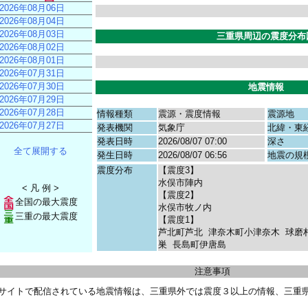
2026年08月06日
2026年08月04日
2026年08月03日
三重県周辺の震度分布
2026年08月02日
2026年08月01日
2026年07月31日
2026年07月30日
地震情報
2026年07月29日
2026年07月28日
情報種類
震源・震度情報
震源地
2026年07月27日
発表機関
気象庁
北緯・東
発表日時
2026/08/07 07:00
深さ
全て展開する
発生日時
2026/08/07 06:56
地震の規
震度分布
【震度3】
水俣市陣内
< 凡 例 >
【震度2】
全国の最大震度
水俣市牧ノ内
三重の最大震度
【震度1】
芦北町芦北
津奈木町小津奈木
球磨
巣
長島町伊唐島
注意事項
サイトで配信されている地震情報は、三重県外では震度３以上の情報、三重