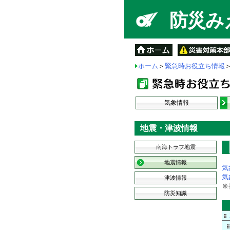
防災みえ
ホーム
＞
緊急時お役立ち情報
気象情報
地震・津波情報
南海トラフ地震
地震情報
気
気
津波情報
※
防災知識