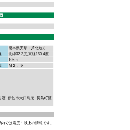
図
熊本県天草・芦北地方
経
北緯32.2度,東経130.4度
10km
模
Ｍ２．９
村渡
伊佐市大口鳥巣
長島町鷹
県内では震度１以上の情報です。