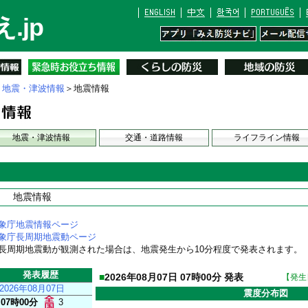
.jp
＞
地震・津波情報
＞地震情報
地震・津波情報
交通・道路情報
ライフライン情報
地震情報
象庁地震情報ページ
象庁長周期地震動ページ
長周期地震動が観測された場合は、地震発生から10分程度で発表されます。
発表履歴
■
2026年08月07日 07時00分 発表
【発生日
2026年08月07日
震度分布図
07時00分
3