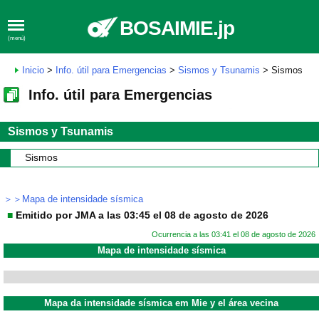
BOSAIMIE.jp
(menú)
Inicio
>
Info. útil para Emergencias
>
Sismos y Tsunamis
> Sismos
Info. útil para Emergencias
Sismos y Tsunamis
Sismos
＞＞Mapa de intensidade sísmica
■
Emitido por JMA a las 03:45 el 08 de agosto de 2026
Ocurrencia a las 03:41 el 08 de agosto de 2026
Mapa de intensidade sísmica
Mapa da intensidade sísmica em Mie y el área vecina