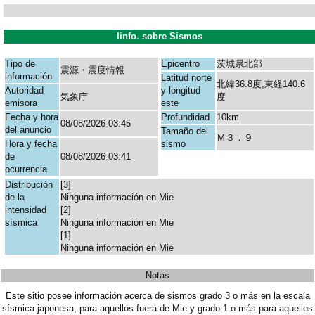
Iinfo. sobre Sismos
Tipo de
Epicentro
茨城県北部
震源・震度情報
información
Latitud norte
北緯36.8度,東経140.6
Autoridad
y longitud
気象庁
度
emisora
este
Fecha y hora
Profundidad
10km
08/08/2026 03:45
del anuncio
Tamaño del
Ｍ３．９
Hora y fecha
sismo
de
08/08/2026 03:41
ocurrencia
Distribución
[3]
de la
Ninguna información en Mie
intensidad
[2]
sísmica
Ninguna información en Mie
[1]
Ninguna información en Mie
Notas
Este sitio posee información acerca de sismos grado 3 o más en la escala
sísmica japonesa, para aquellos fuera de Mie y grado 1 o más para aquellos